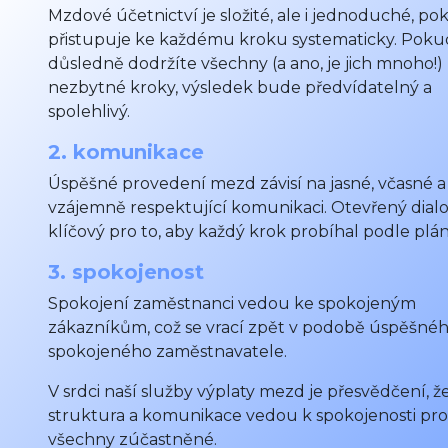
Mzdové účetnictví je složité, ale i jednoduché, po
přistupuje ke každému kroku systematicky. Poku
důsledně dodržíte všechny (a ano, je jich mnoho!)
nezbytné kroky, výsledek bude předvídatelný a
spolehlivý.
2. komunikace
Úspěšné provedení mezd závisí na jasné, včasné a
vzájemně respektující komunikaci. Otevřený dialo
klíčový pro to, aby každý krok probíhal podle plá
3. spokojenost
Spokojení zaměstnanci vedou ke spokojeným
zákazníkům, což se vrací zpět v podobě úspěšnéh
spokojeného zaměstnavatele.
V srdci naší služby výplaty mezd je přesvědčení, ž
struktura a komunikace vedou k spokojenosti pro
všechny zúčastněné.