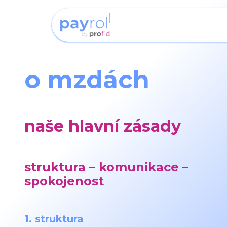
home
kdo jsm
o mzdách
naše hlavní zásady
struktura – komunikace –
spokojenost
1. struktura