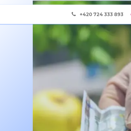
e
co děláme
+420 724 333 893