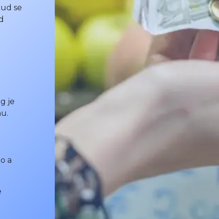
kud se
d
g je
nu.
o a
e