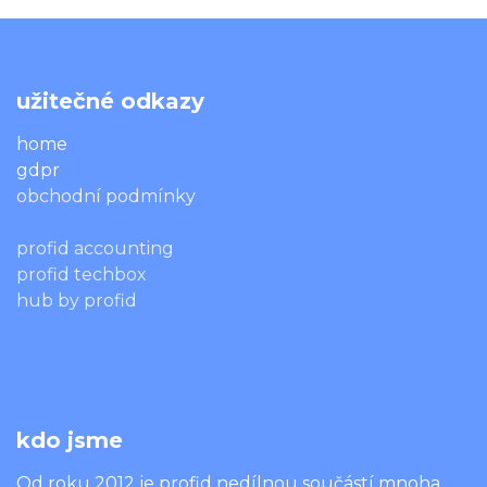
užitečné odkazy
home
gdpr
obchodní podmínky
profid accounting
profid techbox
hub by profid
kdo jsme
Od roku 2012 je profid nedílnou součástí mnoha