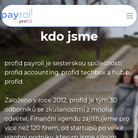
kdo jsme
profid payroll je sesterskou společností
profid accounting, profid techbox a hub by
profid.
Založeno v roce 2012, profid je tým 30
odborníků se zkušenostmi z mnoha
odvětví. Finanční agendu zajišťujeme pro
více než 120 firem, od startupů po velké
výrobní podniky, kterým jsme silným